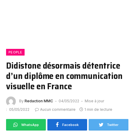
PEOPLE
Didistone désormais détentrice
d’un diplôme en communication
visuelle en France
By
Redaction MMC
04/05/2022
Mise à jour
:
05/05/2022
Aucun commentaire
1 min de lecture
WhatsApp
Facebook
Twitter