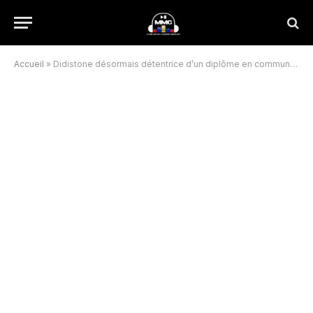
Accueil
»
Didistone désormais détentrice d’un diplôme en communication visuelle en France