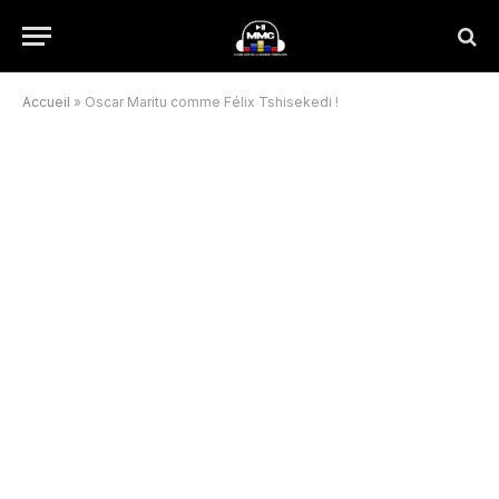
Accueil
»
Oscar Maritu comme Félix Tshisekedi !