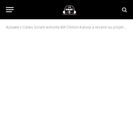
Accueil
»
Celeo Scram exhorte Bill Clinton Kalonji à revenir au projet “Dynastie”