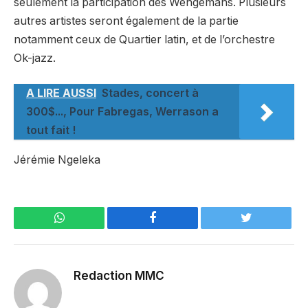
seulement la participation des Wengemans. Plusieurs
autres artistes seront également de la partie
notamment ceux de Quartier latin, et de l’orchestre
Ok-jazz.
A LIRE AUSSI
Stades, concert à
300$..., Pour Fabregas, Werrason a
tout fait !
Jérémie Ngeleka
WhatsApp
Facebook
Twitter
Redaction MMC