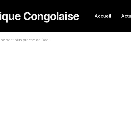
Accueil
Actu
pa se sent plus proche de Dadju