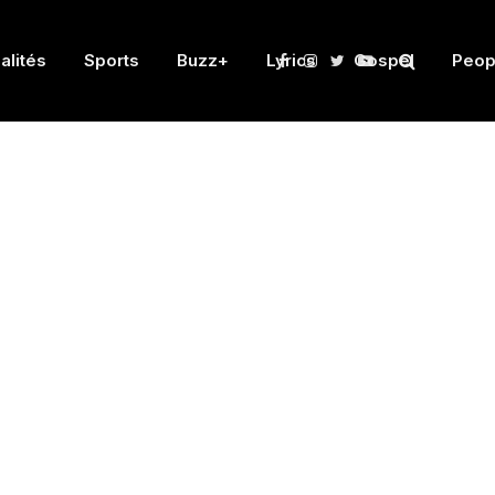
alités
Sports
Buzz+
Lyrics
Gospel
Peop
Facebook
Instagram
Twitter
YouTube