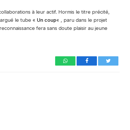
laborations à leur actif. Hormis le titre précité,
largué le tube «
Un coup
« , paru dans le projet
reconnaissance fera sans doute plaisir au jeune
WhatsApp
Facebook
Twitter