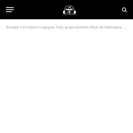
Accueil
»
En bâton magique, Fally Ipupa illumine l’état de Nebraska, une première en RDC !