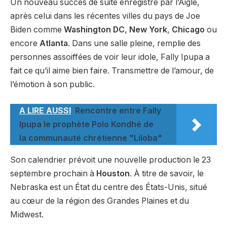
Un nouveau succès de suite enregistré par l’Aigle,
après celui dans les récentes villes du pays de Joe
Biden comme
Washington DC
,
New York
,
Chicago
ou
encore
Atlanta
. Dans une salle pleine, remplie des
personnes assoiffées de voir leur idole, Fally Ipupa a
fait ce qu’il aime bien faire. Transmettre de l’amour, de
l’émotion à son public.
A LIRE AUSSI
Rencontre entre Fally
Ipupa le prophète Polo Kondhé de
la communauté chrétienne "Liloba"
Son calendrier prévoit une nouvelle production le 23
septembre prochain à
Houston
. À titre de savoir, le
Nebraska est un État du centre des États-Unis, situé
au cœur de la région des Grandes Plaines et du
Midwest.