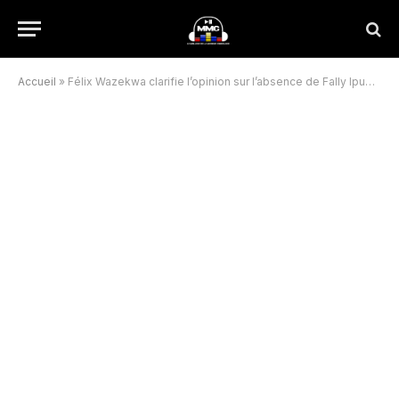
Accueil
»
Félix Wazekwa clarifie l’opinion sur l’absence de Fally Ipupa dans la chanson “Léopards Fimbu International”