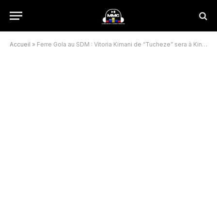
Accueil
»
Ferre Gola au SDM : Vitoria Kimani de “Tucheze” sera à Kinshasa !