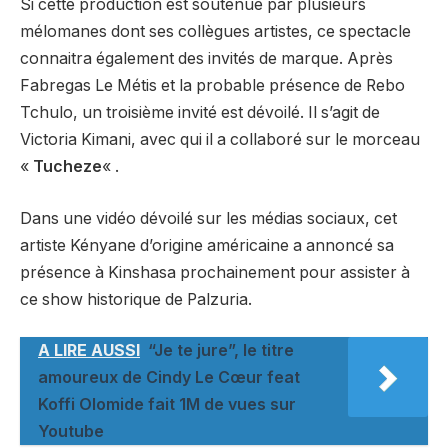
Si cette production est soutenue par plusieurs
mélomanes dont ses collègues artistes, ce spectacle
connaitra également des invités de marque. Après
Fabregas Le Métis et la probable présence de Rebo
Tchulo, un troisième invité est dévoilé. Il s’agit de
Victoria Kimani, avec qui il a collaboré sur le morceau
«
Tucheze
« .
Dans une vidéo dévoilé sur les médias sociaux, cet
artiste Kényane d’origine américaine a annoncé sa
présence à Kinshasa prochainement pour assister à
ce show historique de Palzuria.
A LIRE AUSSI
“Je te jure”, le titre
amoureux de Cindy Le Cœur feat
Koffi Olomide fait 1M de vues sur
Youtube