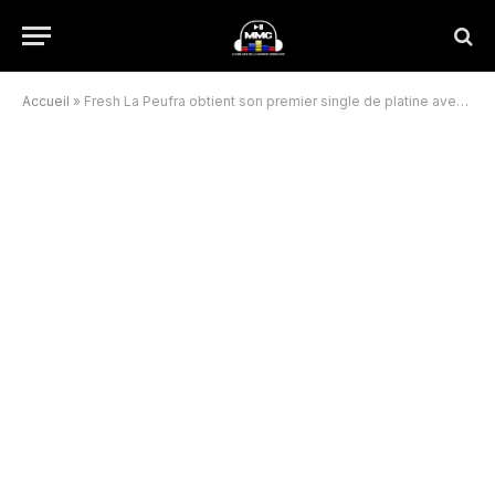
Accueil
»
Fresh La Peufra obtient son premier single de platine avec “Chop”