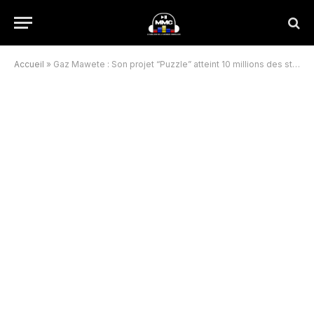
Accueil
»
Gaz Mawete : Son projet “Puzzle” atteint 10 millions des streams sur l’ensemble de plateformes digitales