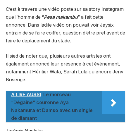
C’est à travers une vidéo posté sur sa story Instagram
que l’homme de “
Pesa
makambu
” a fait cette
annonce. Dans ladite vidéo on pouvait voir Jaysix
entrain de se faire coiffer, question d’être prêt avant de
faire le déplacement du stade.
Il sied de noter que, plusieurs autres artistes ont
également annoncé leur présence à cet événement,
notamment Héritier Wata, Sarah Lula ou encore Jeny
Bosenge.
A LIRE AUSSI
Le morceau
“Dégaine” couronne Aya
Nakamura et Damso avec un single
de diamant
Jérémie Ngeleka