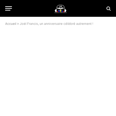
Accueil
»
Joël Francis, un anniversaire célèbré autrement !