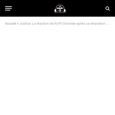
Accueil
»
Justice: La réaction de Koffi Olomide après sa relaxation : “Aujourd’hui mon honneur est rétabli, j’ai été relaxé (…) les menteurs, on va régler votre compte.”