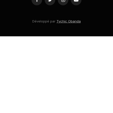
Facebook
Twitter
Instagram
YouTube
Développé par
Tychic Obanda