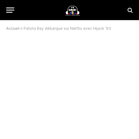
Accueil
»
Patsha Bay débarque sur Netflix avec Hijack ’93