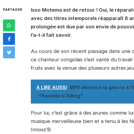
Isso Motema est de retour ! Oui, le réparat
PARTAGER
avec des titres intemporels réapparaît 8 a
prolongée est due par son envie de pouvo
l’a-t-il fait savoir
.
Au cours de son récent passage dans une ch
ce chanteur congolais s’est vanté du travail 
fruits avec la venue des plusieurs autres j
A LIRE AUSSI
MPR dénonce la geurre à l'
: "Rwanda is Killing"
Pour lui, c’est grâce à des jeunes comme lu
musique merveilleuse bien et a tenu à les fél
Innoss’B.