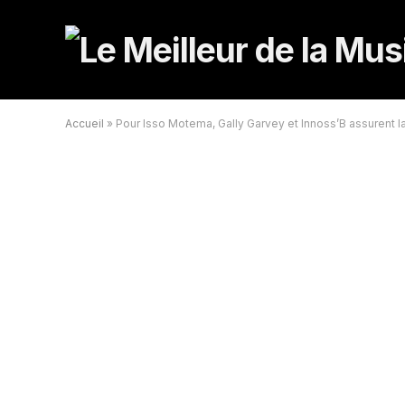
Accueil
»
Pour Isso Motema, Gally Garvey et Innoss’B assurent la 