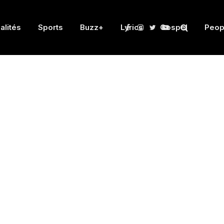
alités
Sports
Buzz+
Lyrics
Gospel
Peop
Facebook
Instagram
Twitter
YouTube