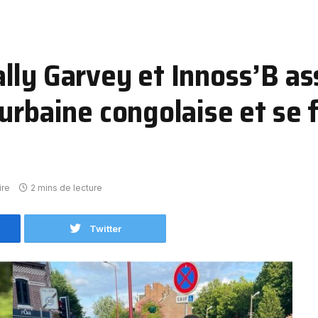
lly Garvey et Innoss’B as
urbaine congolaise et se f
ire
2 mins de lecture
Twitter