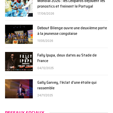
Mondial 2026 : les Léopards déjouent les
pronostics et freinent le Portugal
17/06/2026
Debout Bilenge ouvre une deuxième porte
à la jeunesse congolaise
11/05/2026
Fally Ipupa, deux dates au Stade de
France
04/12/2025
Gally Garvey, l’éclat d’une étoile qui
rassemble
24/11/2025
RESEAUX SOCIAUX