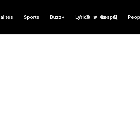
alités
Sports
Buzz+
Lyrics
Gospel
Peop
Facebook
Instagram
Twitter
YouTube