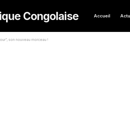
Accueil
Actu
 jour”, son nouveau morceau !