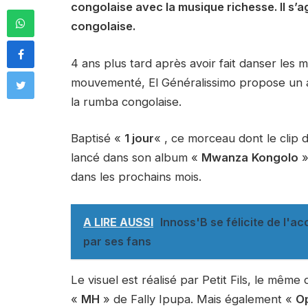
congolaise avec la musique richesse. Il s’
congolaise.
4 ans plus tard après avoir fait danser le
mouvementé, El Généralissimo propose un 
la rumba congolaise.
Baptisé «
1 jour
« , ce morceau dont le clip 
lancé dans son album «
Mwanza
Kongolo
»
dans les prochains mois.
A LIRE AUSSI
Innoss'B se félicite de l'a
par ses fans
Le visuel est réalisé par Petit Fils, le même q
«
MH
» de Fally Ipupa. Mais également «
O