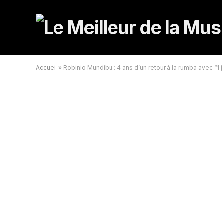
Accueil
»
Robinio Mundibu : 4 ans d’un retour à la rumba avec “1