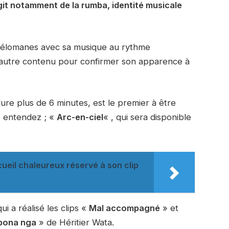
agit notamment de la rumba, identité musicale
s mélomanes avec sa musique au rythme
autre contenu pour confirmer son apparence à
dure plus de 6 minutes, est le premier à être
 entendez ; «
Arc-en-ciel
« , qui sera disponible
ccueil chaleureux réservé à son clip
ui a réalisé les clips «
Mal accompagné
» et
pona nga
» de Héritier Wata.