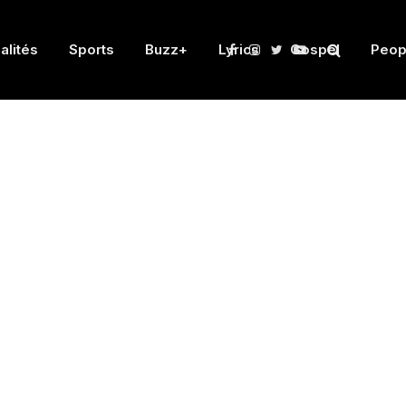
alités
Sports
Buzz+
Lyrics
Gospel
Peop
Facebook
Instagram
Twitter
YouTube