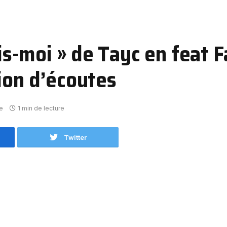
uis-moi » de Tayc en feat F
ion d’écoutes
e
1 min de lecture
Twitter