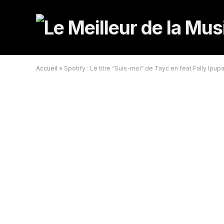
Accueil
»
Spotify : Le titre “Suis-moi” de Tayc en feat Fally Ipu