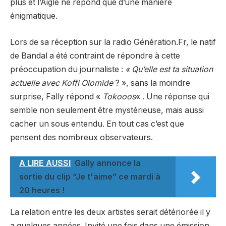
plus et l’Aigle ne répond que d’une manière
énigmatique.
Lors de sa réception sur la radio Génération.Fr, le natif
de Bandal a été contraint de répondre à cette
préoccupation du journaliste :
« Qu’elle est ta situation
actuelle avec Koffi Olomide
? », sans la moindre
surprise, Fally répond «
Tokooos
« . Une réponse qui
semble non seulement être mystérieuse, mais aussi
cacher un sous entendu. En tout cas c’est que
pensent des nombreux observateurs.
A LIRE AUSSI
Gally annonce la
sortie du clip “Je t'aime” ce mardi à
20 heures !
La relation entre les deux artistes serait détériorée il y
a quelques années. Invité une fois dans une émission