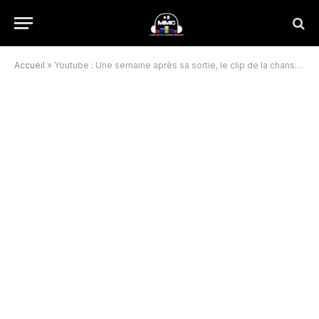
Accueil
»
Youtube : Une semaine après sa sortie, le clip de la chanson “Mortel-06” d’Innoss’B n’a pas toujours atteint les millions de vues