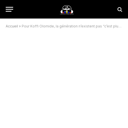
Accueil
»
Pour Koffi Olomide, la génération n’existent pas “c’est plutôt la nouvelle vague”