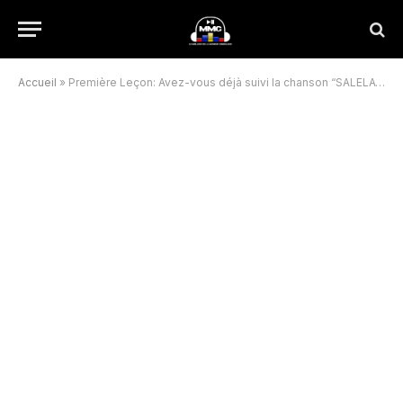
Accueil
»
Première Leçon: Avez-vous déjà suivi la chanson “SALELA” du jeune rappeur T’MOR ?