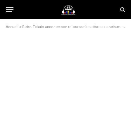
Accueil
»
Rebo Tchulo annonce son retour sur les réseaux sociaux : “Maman Rebo est de retour”